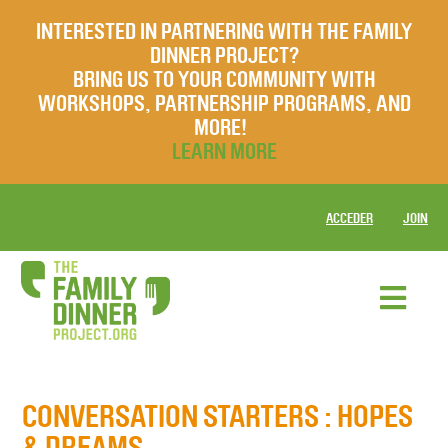
INTERESTED IN PARTNERING WITH THE FAMILY
DINNER PROJECT?
BRING US TO YOUR COMMUNITY WITH
WORKSHOPS, PARTNERSHIP PROGRAMS, AND
MORE!
LEARN MORE
ACCEDER
JOIN
CONVERSATION STARTERS
: HOPES
& DREAMS