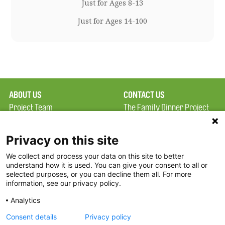
Just for Ages 8-13
Just for Ages 14-100
ABOUT US
CONTACT US
Project Team
The Family Dinner Project
Privacy Policy
Massachusetts General
Terms of Use
Hospital/Psychiatry
Privacy on this site
Academy, 1 Bowdoin
We collect and process your data on this site to better
FAQ
Square, Suite 900
understand how it is used. You can give your consent to all or
FDP in the News
Boston, MA 02114
selected purposes, or you can decline them all. For more
information, see our privacy policy.
Partners
Facebook
Analytics
Twitter
Consent details
Privacy policy