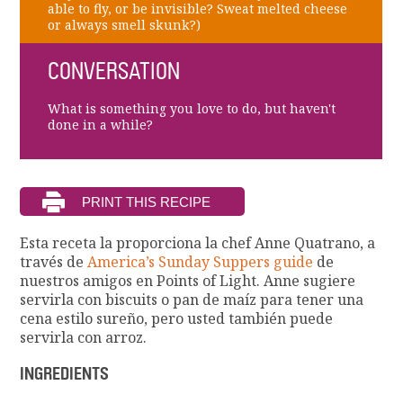
able to fly, or be invisible? Sweat melted cheese
or always smell skunk?)
CONVERSATION
What is something you love to do, but haven't
done in a while?
Esta receta la proporciona la chef Anne Quatrano, a
través de
America’s Sunday Suppers guide
de
nuestros amigos en Points of Light. Anne sugiere
servirla con biscuits o pan de maíz para tener una
cena estilo sureño, pero usted también puede
servirla con arroz.
INGREDIENTS