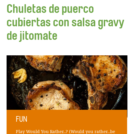
Chuletas de puerco
cubiertas con salsa gravy
de jitomate
FUN
Play Would You Rather...? (Would you rather...be