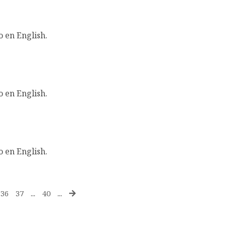
o en English.
o en English.
o en English.
36
37
...
40
...