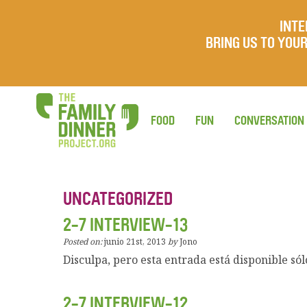
INTE
BRING US TO YO
FOOD
FUN
CONVERSATION
UNCATEGORIZED
2-7 INTERVIEW-13
Posted on:
junio 21st, 2013
by
Jono
Disculpa, pero esta entrada está disponible sól
2-7 INTERVIEW-12