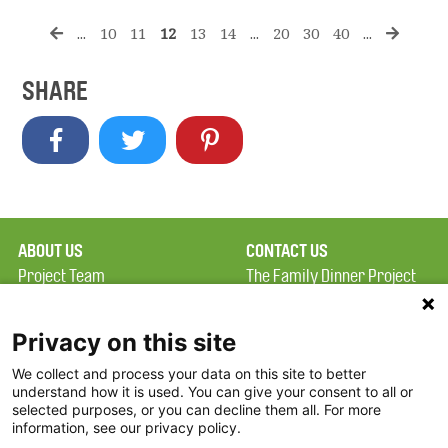
...
10
11
12
13
14
...
20
30
40
...
SHARE
ABOUT US
CONTACT US
Project Team
The Family Dinner Project
Privacy Policy
Massachusetts General
Terms of Use
Hospital/Psychiatry
Privacy on this site
Academy, 1 Bowdoin
We collect and process your data on this site to better
FAQ
Square, Suite 900
understand how it is used. You can give your consent to all or
FDP in the News
Boston, MA 02114
selected purposes, or you can decline them all. For more
information, see our privacy policy.
Partners