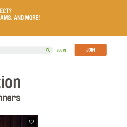
JECT?
RAMS, AND MORE!
JOIN
LOG IN