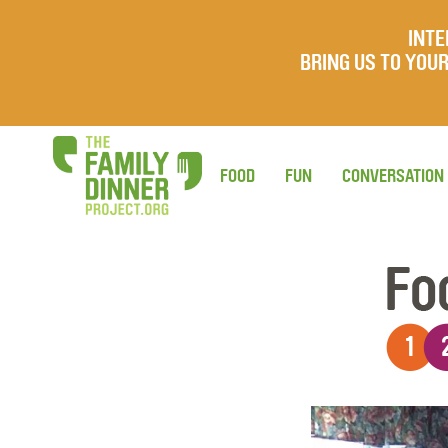
INTE
BRING US TO YO
FOOD
FUN
CONVERSATION