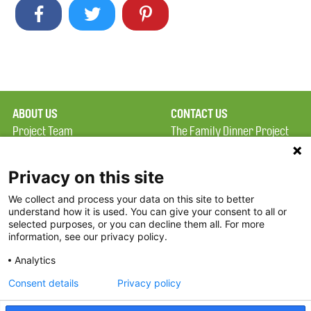
ABOUT US
CONTACT US
Project Team
The Family Dinner Project
Privacy Policy
Massachusetts General
Terms of Use
Hospital/Psychiatry
Privacy on this site
Academy, 1 Bowdoin
We collect and process your data on this site to better
FAQ
Square, Suite 900
understand how it is used. You can give your consent to all or
FDP in the News
Boston, MA 02114
selected purposes, or you can decline them all. For more
information, see our privacy policy.
Partners
Facebook
Analytics
Twitter
Consent details
Privacy policy
Threads