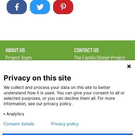
ABOUT US
CONTACT US
Project Team
The Family Dinner Project
Privacy Policy
Massachusetts General
Terms of Use
Hospital/Psychiatry
Privacy on this site
Academy, 1 Bowdoin
We collect and process your data on this site to better
FAQ
Square, Suite 900
understand how it is used. You can give your consent to all or
FDP in the News
Boston, MA 02114
selected purposes, or you can decline them all. For more
information, see our privacy policy.
Partners
Facebook
Analytics
Twitter
Consent details
Privacy policy
Threads