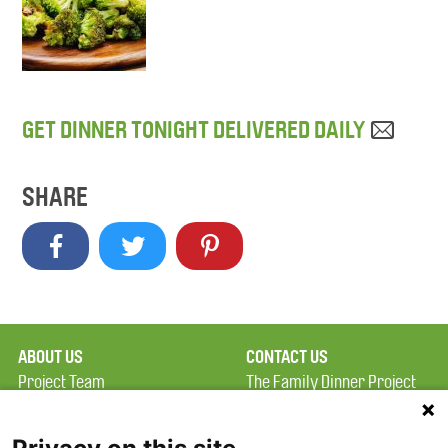
GET DINNER TONIGHT DELIVERED DAILY
SHARE
ABOUT US
CONTACT US
Project Team
The Family Dinner Project
Privacy Policy
Massachusetts General
Terms of Use
Hospital/Psychiatry