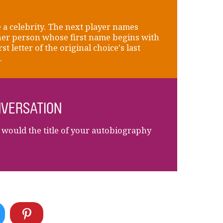
a celebrity. The next player names
er person whose first name begins with
rst letter of the original choice's last
.
VERSATION
would the title of your autobiography