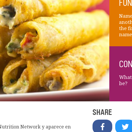
FUN
Name 
anoth
the fi
name
CON
What 
be?
SHARE
 Nutrition Network y aparece en