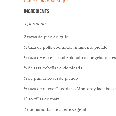
Come Sano Vive Mejor.
INGREDIENTS
4 porciones
2 tazas de pico de gallo
½ taza de pollo cocinado, finamente picado
½ taza de elote sin sal enlatado o congelado, d
¼ de taza cebolla verde picada
¼ de pimiento verde picado
½ taza de queso Cheddar o Monterey Jack bajo e
12 tortillas de maíz
2 cucharaditas de aceite vegetal