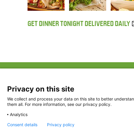
GET DINNER TONIGHT DELIVERED DAILY
ABOUT US
FAQ
Project Team
FDP in the News
Privacy Policy
Privacy on this site
Partners
Terms of Use
We collect and process your data on this site to better understan
them all. For more information, see our privacy policy.
Analytics
Consent details
Privacy policy