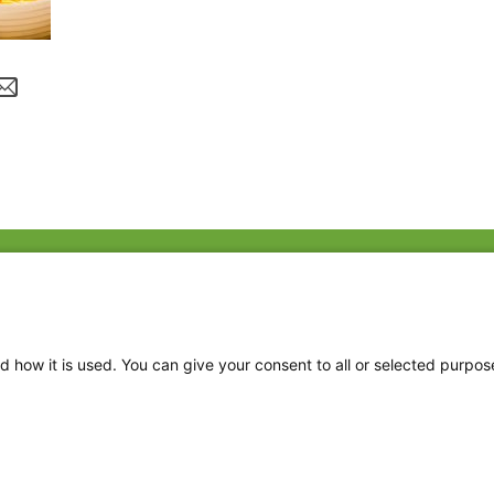
Fac
Twi
Thr
d how it is used. You can give your consent to all or selected purpos
Ins