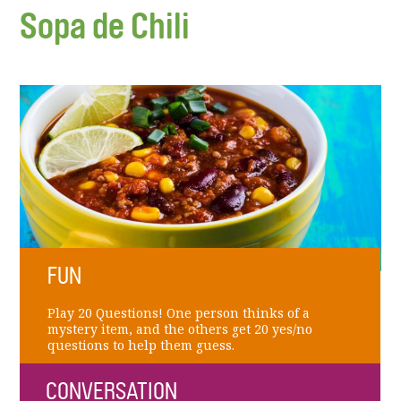
Sopa de Chili
FUN
Play 20 Questions! One person thinks of a
mystery item, and the others get 20 yes/no
questions to help them guess.
CONVERSATION