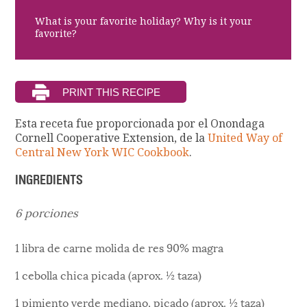
What is your favorite holiday? Why is it your
favorite?
Esta receta fue proporcionada por el Onondaga
Cornell Cooperative Extension, de la
United Way of
Central New York WIC Cookbook
.
INGREDIENTS
6 porciones
1 libra de carne molida de res 90% magra
1 cebolla chica picada (aprox. ½ taza)
1 pimiento verde mediano, picado (aprox. ½ taza)