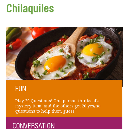
Chilaquiles
FUN
Play 20 Questions! One person thinks of a
mystery item, and the others get 20 yes/no
questions to help them guess.
CONVERSATION