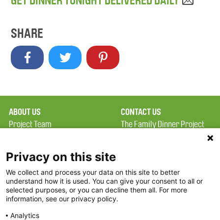
GET DINNER TONIGHT DELIVERED DAILY
SHARE
ABOUT US
CONTACT US
Project Team
The Family Dinner Project
Privacy Policy
Massachusetts General
Terms of Use
Hospital/Psychiatry
Privacy on this site
Academy, 1 Bowdoin
We collect and process your data on this site to better
FAQ
Square, Suite 900
understand how it is used. You can give your consent to all or
FDP in the News
Boston, MA 02114
selected purposes, or you can decline them all. For more
information, see our privacy policy.
Partners
Facebook
Analytics