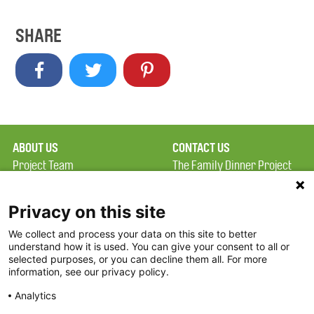
SHARE
ABOUT US
CONTACT US
Project Team
The Family Dinner Project
Privacy Policy
Massachusetts General
Terms of Use
Hospital/Psychiatry
Privacy on this site
Academy, 1 Bowdoin
We collect and process your data on this site to better
FAQ
Square, Suite 900
understand how it is used. You can give your consent to all or
FDP in the News
Boston, MA 02114
selected purposes, or you can decline them all. For more
information, see our privacy policy.
Partners
Facebook
Analytics
Twitter