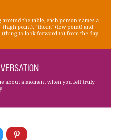
 around the table, each person names a
" (high point), "thorn" (low point) and
 (thing to look forward to) from the day.
VERSATION
me about a moment when you felt truly
y.