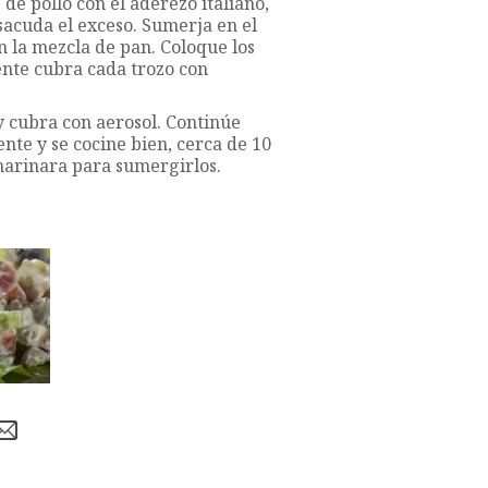
de pollo con el aderezo italiano,
y sacuda el exceso. Sumerja en el
n la mezcla de pan. Coloque los
ente cubra cada trozo con
y cubra con aerosol. Continúe
nte y se cocine bien, cerca de 10
 marinara para sumergirlos.