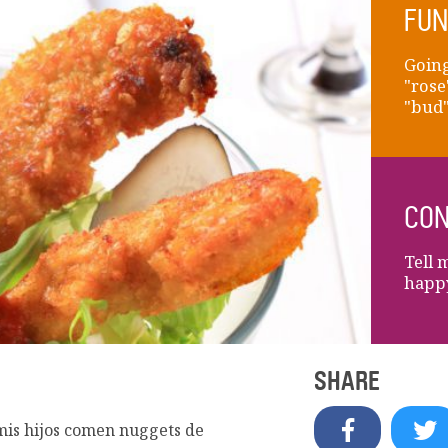
FUN
Going
"rose
"bud"
CON
Tell 
happ
SHARE
mis hijos comen nuggets de