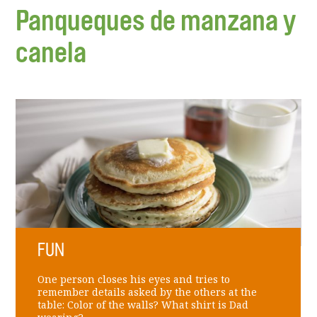
Panqueques de manzana y
canela
FUN
One person closes his eyes and tries to
remember details asked by the others at the
table: Color of the walls? What shirt is Dad