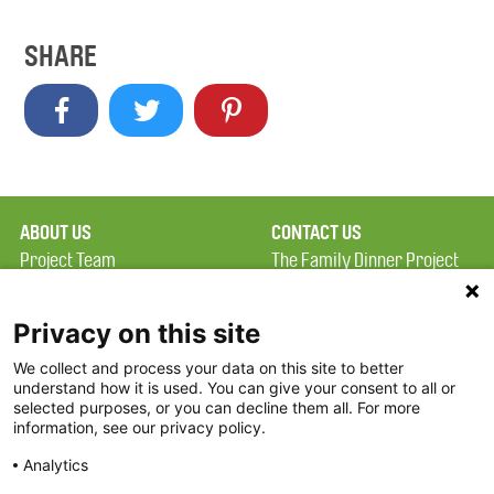
SHARE
ABOUT US
CONTACT US
Project Team
The Family Dinner Project
Privacy Policy
Massachusetts General
Terms of Use
Hospital/Psychiatry
Privacy on this site
Academy, 1 Bowdoin
We collect and process your data on this site to better
FAQ
Square, Suite 900
understand how it is used. You can give your consent to all or
FDP in the News
Boston, MA 02114
selected purposes, or you can decline them all. For more
information, see our privacy policy.
Partners
Facebook
Analytics
Twitter