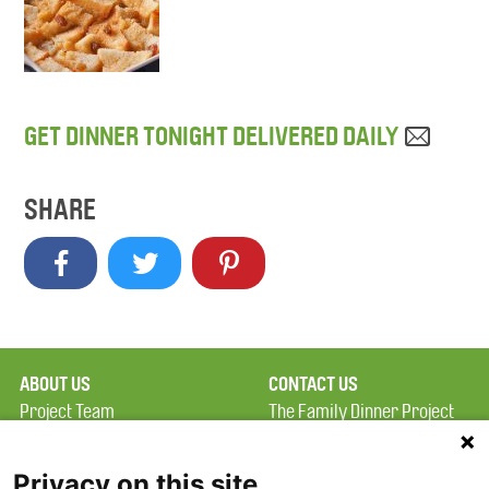
GET DINNER TONIGHT DELIVERED DAILY
SHARE
ABOUT US
CONTACT US
Project Team
The Family Dinner Project
Privacy Policy
Massachusetts General
Terms of Use
Hospital/Psychiatry
Privacy on this site