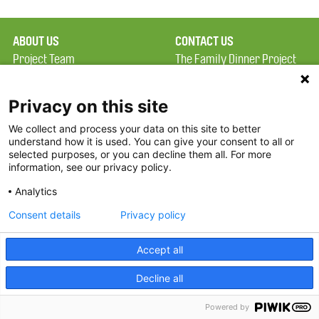
ABOUT US
CONTACT US
Project Team
The Family Dinner Project
Privacy Policy
Massachusetts General
Terms of Use
Hospital/Psychiatry
Privacy on this site
Academy, 1 Bowdoin
We collect and process your data on this site to better
FAQ
Square, Suite 900
understand how it is used. You can give your consent to all or
FDP in the News
Boston, MA 02114
selected purposes, or you can decline them all. For more
information, see our privacy policy.
Partners
Facebook
Analytics
Twitter
Consent details
Privacy policy
Threads
Accept all
Instagram
Decline all
2026 The Family Dinner Project
Powered by