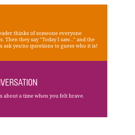
eader thinks of someone everyone
. Then they say "Today I saw..." and the
s ask yes/no questions to guess who it is!
VERSATION
us about a time when you felt brave.