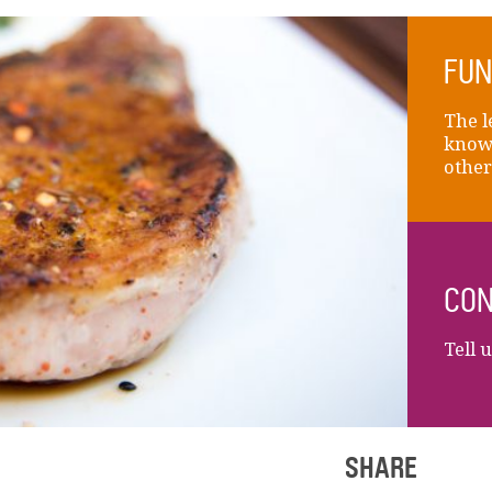
FUN
The l
knows
other
CON
Tell 
SHARE