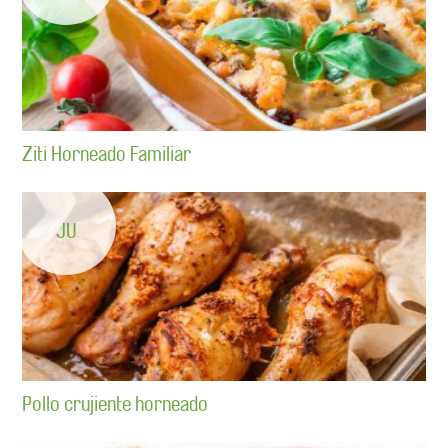
Ziti Horneado Familiar
JU
Pollo crujiente horneado