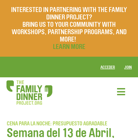
INTERESTED IN PARTNERING WITH THE FAMILY
DINNER PROJECT?
BRING US TO YOUR COMMUNITY WITH
WORKSHOPS, PARTNERSHIP PROGRAMS, AND
MORE!
LEARN MORE
ACCEDER
JOIN
CENA PARA LA NOCHE: PRESUPUESTO AGRADABLE
Semana del 13 de Abril,