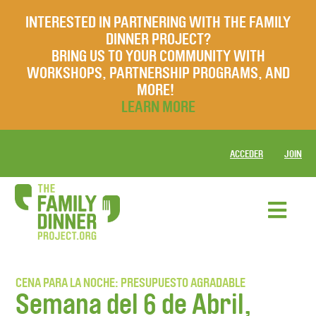
INTERESTED IN PARTNERING WITH THE FAMILY
DINNER PROJECT?
BRING US TO YOUR COMMUNITY WITH
WORKSHOPS, PARTNERSHIP PROGRAMS, AND
MORE!
LEARN MORE
ACCEDER
JOIN
CENA PARA LA NOCHE: PRESUPUESTO AGRADABLE
Semana del 6 de Abril,