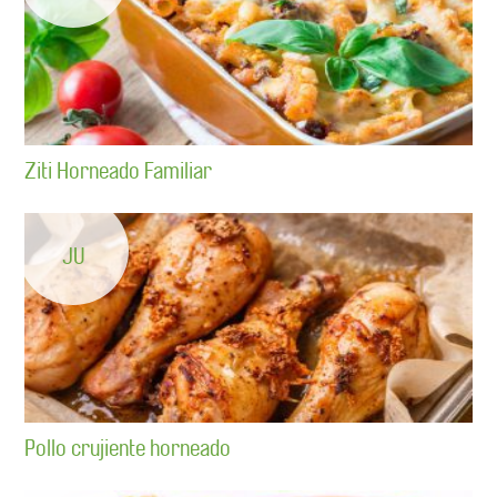
Ziti Horneado Familiar
JU
Pollo crujiente horneado