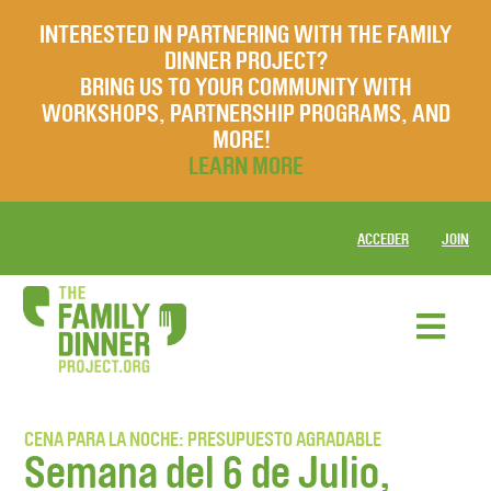
INTERESTED IN PARTNERING WITH THE FAMILY
DINNER PROJECT?
BRING US TO YOUR COMMUNITY WITH
WORKSHOPS, PARTNERSHIP PROGRAMS, AND
MORE!
LEARN MORE
ACCEDER
JOIN
CENA PARA LA NOCHE: PRESUPUESTO AGRADABLE
Semana del 6 de Julio,