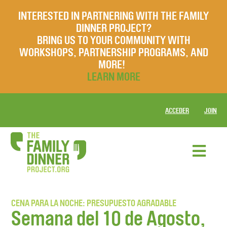
INTERESTED IN PARTNERING WITH THE FAMILY
DINNER PROJECT?
BRING US TO YOUR COMMUNITY WITH
WORKSHOPS, PARTNERSHIP PROGRAMS, AND
MORE!
LEARN MORE
ACCEDER
JOIN
CENA PARA LA NOCHE: PRESUPUESTO AGRADABLE
Semana del 10 de Agosto,